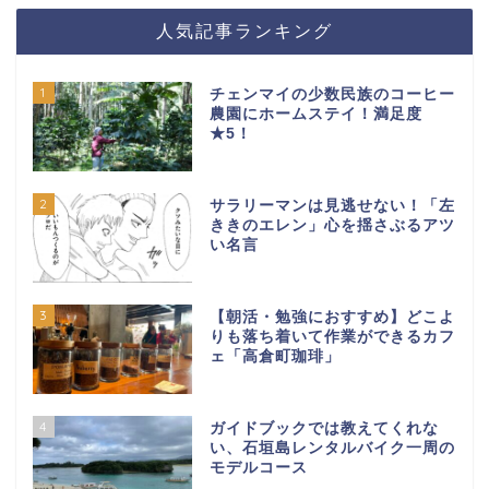
人気記事ランキング
1
チェンマイの少数民族のコーヒー
農園にホームステイ！満足度
★5！
2
サラリーマンは見逃せない！「左
ききのエレン」心を揺さぶるアツ
い名言
3
【朝活・勉強におすすめ】どこよ
りも落ち着いて作業ができるカフ
ェ「高倉町珈琲」
4
ガイドブックでは教えてくれな
い、石垣島レンタルバイク一周の
モデルコース