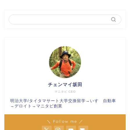
チェンマイ坂田
マニタビ CEO
明治大学/タイタマサート大学交換留学→いすゞ自動車
→デロイト→マニタビ創業
＼ Follow me ／