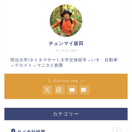
チェンマイ坂田
マニタビ CEO
明治大学/タイタマサート大学交換留学→いすゞ自動車
→デロイト→マニタビ創業
＼ Follow me ／
カテゴリー
1
タイ会社経営