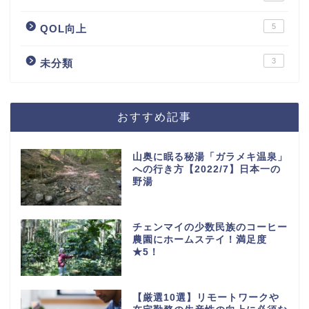
5
QOL向上
3
未分類
おすすめ記事
山奥に眠る秘湯「ガラメキ温泉」
への行き方【2022/7】日本一の
野湯
チェンマイの少数民族のコーヒー
農園にホームステイ！満足度
★5！
【厳選10選】リモートワークや