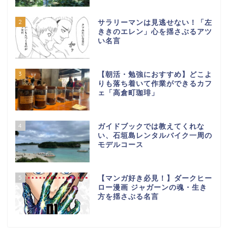
2
サラリーマンは見逃せない！「左
ききのエレン」心を揺さぶるアツ
い名言
3
【朝活・勉強におすすめ】どこよ
りも落ち着いて作業ができるカフ
ェ「高倉町珈琲」
4
ガイドブックでは教えてくれな
い、石垣島レンタルバイク一周の
モデルコース
5
【マンガ好き必見！】ダークヒー
ロー漫画 ジャガーンの魂・生き
方を揺さぶる名言