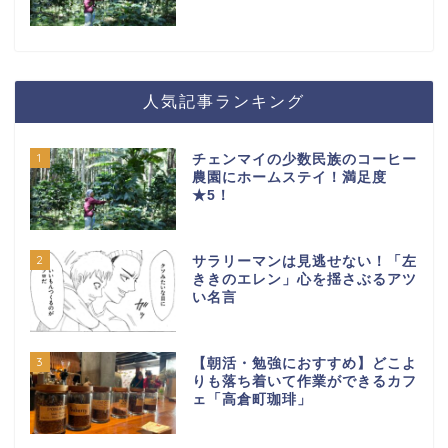
人気記事ランキング
1
チェンマイの少数民族のコーヒー
農園にホームステイ！満足度
★5！
2
サラリーマンは見逃せない！「左
ききのエレン」心を揺さぶるアツ
い名言
3
【朝活・勉強におすすめ】どこよ
りも落ち着いて作業ができるカフ
ェ「高倉町珈琲」