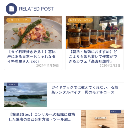
RELATED POST
レストラン・カフェ
レストラン・カフェ
【タイ料理好き必見！】恵比
【朝活・勉強におすすめ】ど
寿にある日本一おしゃれなタ
こよりも落ち着いて作業がで
イ料理屋さん coci
きるカフェ「高倉町珈琲」
2021年11月30日
2020年2月2日
ガイドブックでは教えてくれない、石垣
島レンタルバイク一周のモデルコース
【簡単3Step】コンサルへの転職に成功
した筆者の自己分析方法・ツール紹...