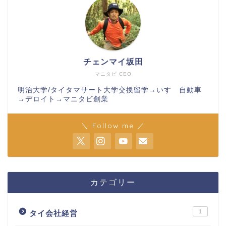
チェンマイ坂田
マニタビ CEO
明治大学/タイタマサート大学交換留学→いすゞ自動車
→デロイト→マニタビ創業
＼ Follow me ／
カテゴリー
1
タイ会社経営