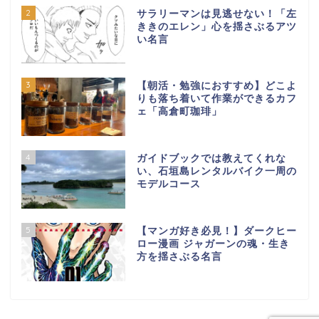
2
サラリーマンは見逃せない！「左
ききのエレン」心を揺さぶるアツ
い名言
3
【朝活・勉強におすすめ】どこよ
りも落ち着いて作業ができるカフ
ェ「高倉町珈琲」
4
ガイドブックでは教えてくれな
い、石垣島レンタルバイク一周の
モデルコース
5
【マンガ好き必見！】ダークヒー
ロー漫画 ジャガーンの魂・生き
方を揺さぶる名言