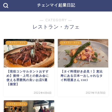
チェンマイ起業日記
― CATEGORY ―
レストラン・カフェ
レストラン・カフェ
レストラン・カフェ
【現役コンサルタントおすす
【タイ料理好き必見！】恵比
め】接待・上司との飲み会に
寿にある日本一おしゃれなタ
使える雰囲気の良いお店5選
イ料理屋さん coci
【個室】
2022年4月6日
2021年11月30日
レストラン・カフェ